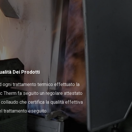
ualità Dei Prodotti
 ogni trattamento termico effettuato la
 Therm fa seguito un regolare attestato
 collaudo che certifica la qualità effettiva
l trattamento eseguito