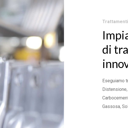
Trattamenti
Impia
di t
innov
Eseguiamo tr
Distensione,
Carbocementa
Gassosa, Sol